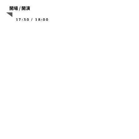
開場 / 開演
17:30 / 18:00
出演者 その他の情報
DIVIBE /AND CALL. /STRAWDAY /HARUKI
/DOPErockers. JP /Keisandeath
チケット
divibe.net
divibe.net©all rights reserved.