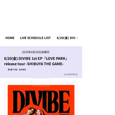
HOME
MUSIC
LIVE
MERCH
CONTACT
HOME
LIVE SCHEDULE LIST
6/20(金) DIVIBE 1st EP『LOVE PARK』release tour -SHIBUYA THE GAME-
LIVE
2025年6月20日金曜日
6/20(金) DIVIBE 1st EP『LOVE PARK』
release tour -SHIBUYA THE GAME-
渋谷THE GAME
2025年4月5日