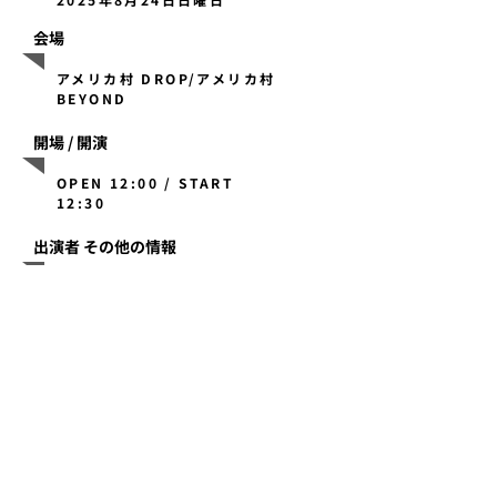
会場
アメリカ村 DROP/アメリカ村
BEYOND
開場 / 開演
OPEN 12:00 / START
12:30
出演者 その他の情報
THE CHORIZO VIBES / SKA FREAKS / ENVY PARANO
ID / FELICETTE / Bushman / OVER LIMIT / アイスク
リームネバーグラウン
ド / DIVIBE / LUMiRiSE / NO AF / The Dilong / LOISL
OID / sly cat girl / All is Well / ギークラーケ
ン / THE S.O.S / 3springs / チンコマッカートニー&
マンコクサー / OddLazyサスケ / 伊藤たの
し / GIZMOチャベス
チケット