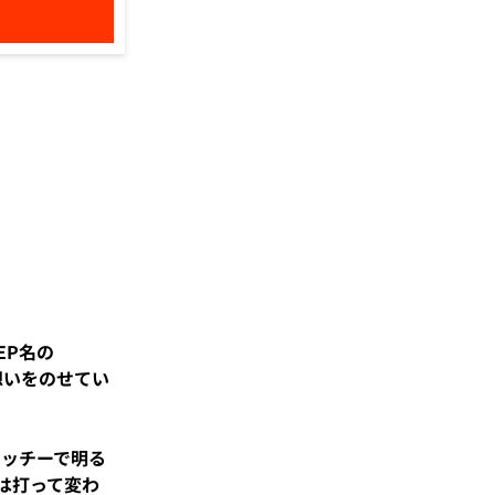
。
EP名の
想いをのせてい
ャッチーで明る
とは打って変わ