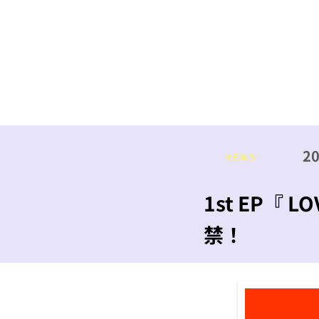
HOME
N
2
NEWS
1st EP『 L
禁！